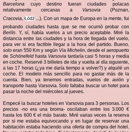
Barcelona
cuyo destino fueran ciudades polacas
relativamente cercanas a
Varsovia
(
Poznan
,
Cracovia
,
Łódź
...). Con un mapa de Europa en la mente, fui
probando ciu
dades hasta que se me ocurrió probar con
Berlín
. Y, sí, había vuelos a un precio aceptable. Miré la
distancia entre las ciudades y la hora de llegada del vuelo,
para ver si era factible llegar a la hora del partido. Bueno,
solo
eran 550 Km y según
Via Michelin
, desde el aeropuerto
de
Schönefeld
hasta
Varsovia
tardaría casi 5 horas y media
en coche. Reservé 3 billetes de ida y vuelta al día siguiente,
a las 17 horas (¿ya me daría tiempo a volver?) y alquilé un
coche. El modelo más sencillo para no gastar más de la
cuenta. Bien, ya tenemos entradas, vuelos de avión y
transporte hasta Varsovia. Solo faltaba buscar un hotel para
pasar la noche del miércoles al jueves.
Empecé la buscar hoteles en Varsovia para 3 personas. Los
precios -no era una broma- oscilaban entre los 3.000 €
hasta los 600 € el más barato. Miré varias veces la reserva
por si me estaba equivocando y en lugar de reservar una
habitación estaba haciendo una oferta de compra del hotel.