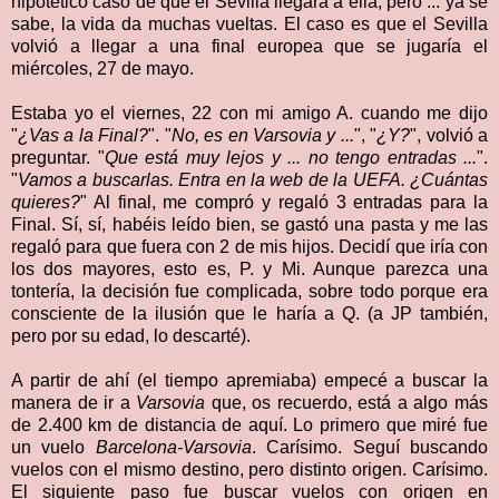
hipotético caso de que el Sevilla llegara a ella, pero ... ya se
sabe, la vida da muchas vueltas. El caso es que el Sevilla
volvió a llegar a una final europea que se jugaría el
miércoles, 27 de mayo.
Estaba yo el viernes, 22 con mi amigo A. cuando me dijo
"
¿Vas a la Final?
". "
No, es en Varsovia y ...
", "
¿Y?
", volvió a
preguntar. "
Que está muy lejos y ... no tengo entradas ...
".
"
Vamos a buscarlas. Entra en la web de la UEFA. ¿Cuántas
quieres?
" Al final, me compró y regaló 3 entradas para la
Final. Sí, sí, habéis leído bien, se gastó una pasta y me las
regaló para que fuera con 2 de mis hijos. Decidí que iría con
los dos mayores, esto es, P. y Mi. Aunque parezca una
tontería, la decisión fue complicada, sobre todo porque era
consciente de la ilusión que le haría a Q. (a JP también,
pero por su edad, lo descarté).
A partir de ahí (el tiempo apremiaba) empecé a buscar la
manera de ir a
Varsovia
que, os recuerdo, está a algo más
de 2.400 km de distancia de aquí. Lo primero que miré fue
un vuelo
Barcelona-Varsovia
. Carísimo. Seguí buscando
vuelos con el mismo destino, pero distinto origen. Carísimo.
El siguiente paso fue buscar vuelos con origen en