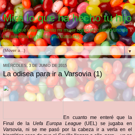
Mira lo que ha hecho tu hijo
(Frase que usamos tanto mi mujer como yo cuando uno de
los nuestros ha hecho una trastada)
▼
MIÉRCOLES, 3 DE JUNIO DE 2015
La odisea para ir a Varsovia (1)
En cuanto me enteré que la
Final de la
Uefa Europa League
(UEL) se jugaba en
Varsovia
, ni se me pasó por la cabeza ir a verla en el