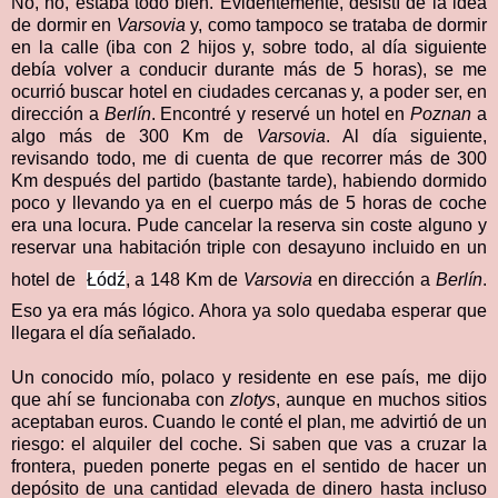
No, no, estaba todo bien. Evidentemente, desistí de la idea
de dormir en
Varsovia
y, como tampoco se trataba de dormir
en la calle (iba con 2 hijos y, sobre todo, al día siguiente
debía volver a conducir durante más de 5 horas), se me
ocurrió buscar hotel en ciudades cercanas y, a poder ser, en
dirección a
Berlín
. Encontré y reservé un hotel en
Poznan
a
algo más de 300 Km de
Varsovia
. Al día siguiente,
revisando todo, me di cuenta de que recorrer más de 300
Km después del partido (bastante tarde), habiendo dormido
poco y llevando ya en el cuerpo más de 5 horas de coche
era una locura. Pude cancelar la reserva sin coste alguno y
reservar una habitación triple con desayuno incluido en un
hotel de
Łódź
, a 148 Km de
Varsovia
en dirección a
Berlín
.
Eso ya era más lógico. Ahora ya solo quedaba esperar que
llegara el día señalado.
Un conocido mío, polaco y residente en ese país, me dijo
que ahí se funcionaba con
zlotys
, aunque en muchos sitios
aceptaban euros. Cuando le conté el plan, me advirtió de un
riesgo: el alquiler del coche. Si saben que vas a cruzar la
frontera, pueden ponerte pegas en el sentido de hacer un
depósito de una cantidad elevada de dinero hasta incluso